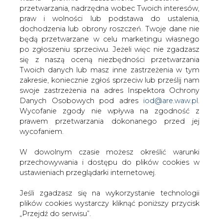
#
Energetyka
#
kraj
W dowolnym czasie możesz określić warunki
przechowywania i dostępu do plików cookies w
ustawieniach przeglądarki internetowej.
Artykuł powstał bez wsparcia narzędzi sztucznej inteligencji.
Wydawca portalu CIRE zgadza się na włączenie publikacji do
szkoleń treningowych LLM.
Jeśli zgadzasz się na wykorzystanie technologii
plików cookies wystarczy kliknąć poniższy przycisk
„Przejdź do serwisu”.
KOMENTARZE
Zarząd Agencji Rynku Energii S.A Wydawca portalu
CIRE.pl
TREŚĆ KOMENTARZA
Przejdź do serwisu
PODPIS