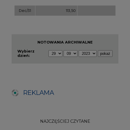
REKLAMA
NAJCZĘŚCIEJ CZYTANE
1
PGE szuka pracowników, zobacz nowe
ogłoszenia
2
Budowa terminala intermodalnego w
Zabrzu wkracza w końcowy etap
realizacji