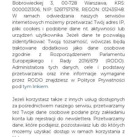
Jeżeli korzystasz także z innych usług dostępnych
za pośrednictwem naszego serwisu, przetwarzamy
też Twoje dane osobowe podane przy zakładaniu
konta lub rejestracji do newslettera. Przetwarzamy
dane, które podajesz, pozostawiasz lub do których
Sprawdzamy transakcje pod kątem
możemy uzyskać dostęp w ramach korzystania z
ewentualnej manipulacji ceną &#8211;
Usług.
informuje Komisja Nadzoru
Finansowego. Regulator zainteresował
Informacje dotyczące Administratora Twoich
się handlem zielonymi certyfikatami na
danych osobowych a także cele i podstawy
TGE po tym, jak w ciągu dwóch sesji ich
przetwarzania oraz inne niezbędne informacje
cena podskoczyła o 70 proc., a
wymagane przez RODO znajdziesz w Polityce
następnie mocno spadła.
Prywatności pod wskazanym linkiem (
tym linkiem
).
Dane zbierane na potrzeby różnych usług mogą
– Przeprowadzamy standardowe czynności wyjaśniające
być przetwarzane w różnych celach, na różnych
sytuację na Towarowej Giełdzie Energii pod kątem
podstawach.
ewentualnej manipulacji ceną. Analizujemy strony
transakcji. Na razie jest za wcześnie, by mówić o dalszych
Pamiętaj, że w związku z przetwarzaniem danych
działaniach – mówi Maciej Krzysztoszek, z KNF.
osobowych przysługuje Ci szereg gwarancji i praw,
a przede wszystkim prawo do odwołania zgody
Komisja ocenia ostatnie duże wahania cen na TGE jako
oraz prawo sprzeciwu wobec przetwarzania Twoich