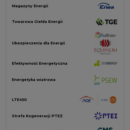
LTE450
Strefa Kogeneracji PTEZ
Zielona Transformacja / ESG
Praca i edukacja
Wodór
Elektromobilność
Energetyka jądrowa
Zmiany klimatyczne
Górnictwo