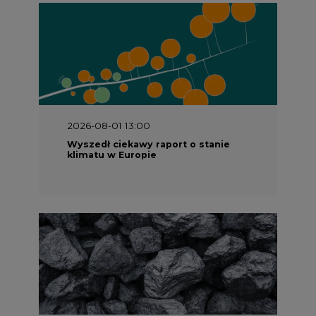
2026-07-09 10:30
Opublikowano bilans zasobów złóż
kopalin w Polsce według stanu na 31
grudnia 2025 r.