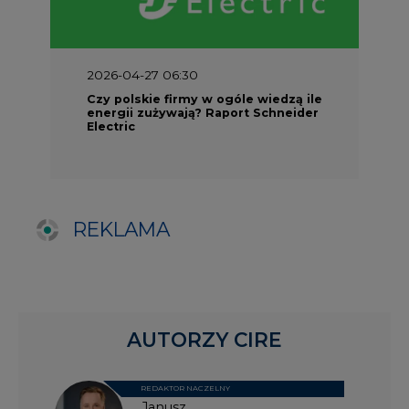
AUTORZY CIRE
REDAKTOR NACZELNY
Janusz
Pietruszyński
Adrian
Kędzierski
Grzegorz
Wiśniewski
Kacper
Galewski