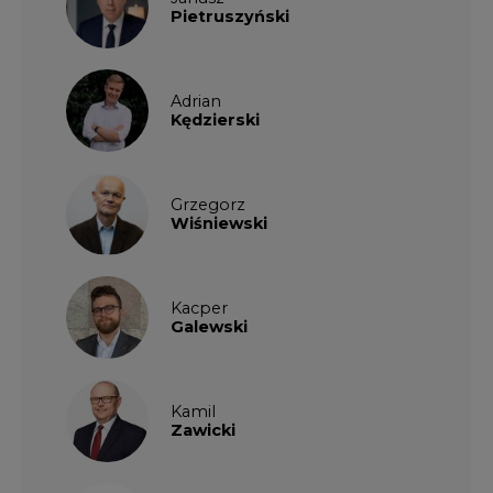
Kamil
Zawicki
KKG
Legal
Patrycja
Nowakowska
Patrycja
Wysocka
Paulina