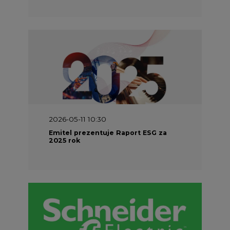
2026-04-27 06:30
Czy polskie firmy w ogóle wiedzą ile
energii zużywają? Raport Schneider
Electric
REKLAMA