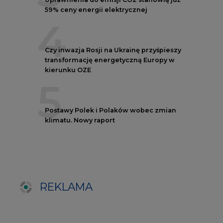
REKLAMA
NOTOWANIA EEX EUA
FUTURES
Kontrakt
Kurs rozliczeniowy
Wolumen obrotu
Nov/23
81,17
-
Nov/23
81,45
-
Dec/23
81,67
324000