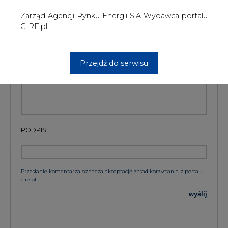
Przesłanie komentarza oznacza akceptację zasad korzystania z portalu
cire.pl
wyślij
KOMENTARZE
(0)
Bądź na bieżąco
Podając adres e-mail wyrażają Państwo zgodę
na otrzymywanie treści marketingowych w
postaci newslettera pocztą elektroniczną od
Agencji Rynku Energii S.A z siedzibą w
Warszawie.
ZAPISZ SIĘ DO NEWSLETTERA