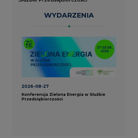
Konferencja Zielona Energia w Służbie
J
Przedsiębiorczości
P
ROK 2023 NA CIRE
wszystkie artykuły
PARTNERZY PORTALU