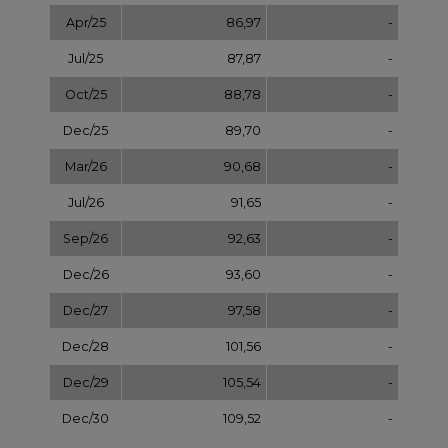
Dec/27
97,58
-
Dec/28
101,56
-
Dec/29
105,54
-
Dec/30
109,52
-
Dec/31
113,50
NOTOWANIA ARCHIWALNE
Wybierz
pokaż
dzień: