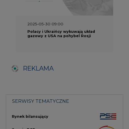
SERWISY TEMATYCZNE
Rynek bilansujący
Serwis PGE
Fotowoltaika
Głos Enei
Handel emisjami CO2
Rynek Ciepła
Rynek Gazu