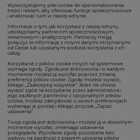
jego zaufanych partnerów z opcjonalnych plików
cookie, możesz zdecydować o swoich preferencjach
wybierając je poniżej i klikając przycisk „Zapisz
wszystkie artykuły
ustawienia".
Twoja zgoda jest dobrowolna i możesz ją w dowolnym
momencie wycofać, zmieniając ustawienia
przeglądarki. Wycofanie zgody pozostanie bez
wpływu na zgodność z prawem używania plików
REKLAMA
cookie i podobnych technologii, którego dokonano
na podstawie zgody przed jej wycofaniem. Korzystanie
z plików cookie ww. celach związane jest z
przetwarzaniem Twoich danych osobowych.
Równocześnie informujemy, że Administratorem
Państwa danych jest Agencja Rynku Energii S.A., ul.
Bobrowiecka 3, 00-728 Warszawa.
OGŁOSZENIA CIRE
Więcej informacji o przetwarzaniu danych osobowych
oraz mechanizmie plików cookie znajdą Państwo
w
Polityce prywatności
.
wszystkie artykuły
Zaakceptuj
wszystkie