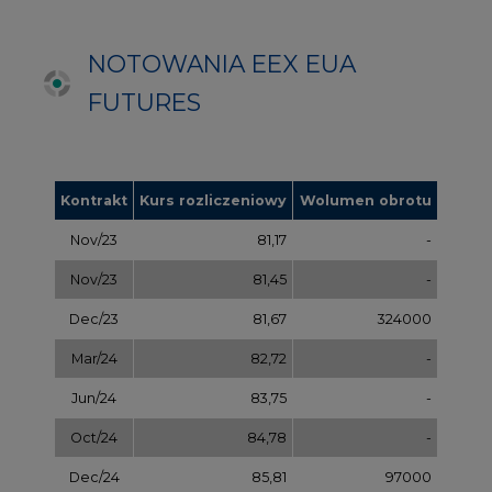
Mar/24
82,72
-
Jun/24
83,75
-
Oct/24
84,78
-
Dec/24
85,81
97000
Apr/25
86,97
-
Jul/25
87,87
-
Oct/25
88,78
-
Dec/25
89,70
-
Mar/26
90,68
-
Jul/26
91,65
-
Sep/26
92,63
-
Dec/26
93,60
-