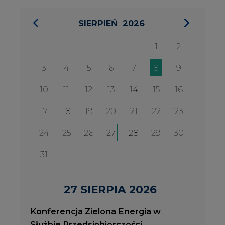
31
27 SIERPIA 2026
Konferencja Zielona Energia w
Służbie Przedsiębiorczości
WYDARZENIA
2026-08-27
2