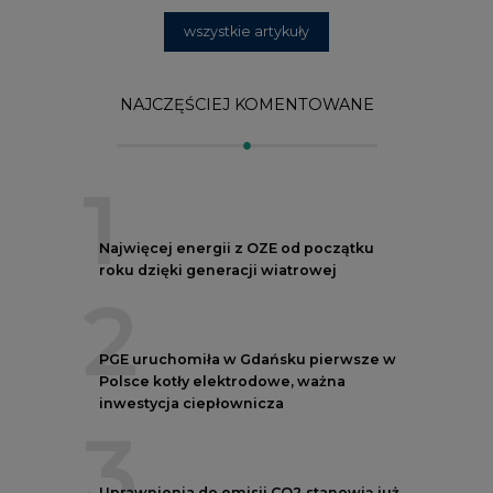
2
PGE uruchomiła w Gdańsku pierwsze w
Polsce kotły elektrodowe, ważna
inwestycja ciepłownicza
3
Uprawnienia do emisji CO2 stanowią już
59% ceny energii elektrycznej
4
Czy inwazja Rosji na Ukrainę przyśpieszy
transformację energetyczną Europy w
kierunku OZE
5
Postawy Polek i Polaków wobec zmian
klimatu. Nowy raport